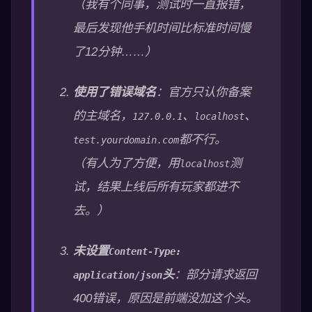
（我有个同事，测试时一直报错，
最后发现他手机时间比标准时间慢
了12分钟……）
使用了错误域名
：官方只认你备案
的主域名，
、
、
127.0.0.1
localhost
都不行。
test.yourdomain.com
（有人为了方便，用
测
localhost
试，结果上线后所有玩家都进不
去。）
未设置
Content-Type:
头
：部分请求返回
application/json
400错误，原因是前端没加这个头。