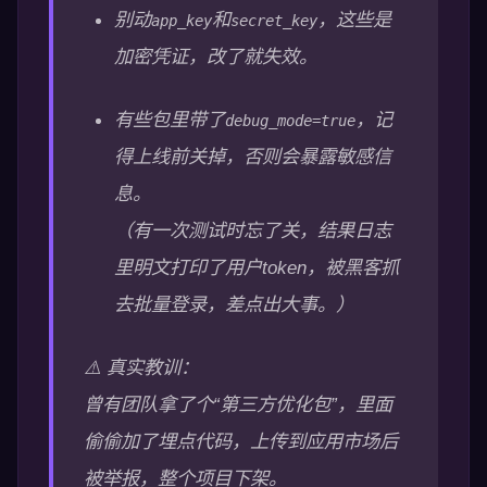
别动
和
，这些是
app_key
secret_key
加密凭证，改了就失效。
有些包里带了
，记
debug_mode=true
得上线前关掉，否则会暴露敏感信
息。
（有一次测试时忘了关，结果日志
里明文打印了用户token，被黑客抓
去批量登录，差点出大事。）
⚠️ 真实教训：
曾有团队拿了个“第三方优化包”，里面
偷偷加了埋点代码，上传到应用市场后
被举报，整个项目下架。