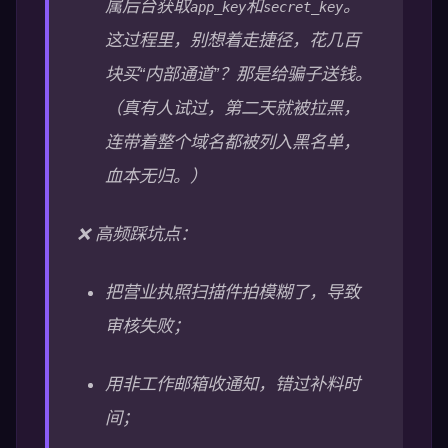
属后台获取
和
。
app_key
secret_key
这过程里，别想着走捷径，花几百
块买“内部通道”？那是给骗子送钱。
（真有人试过，第二天就被拉黑，
连带着整个域名都被列入黑名单，
血本无归。）
❌ 高频踩坑点：
把营业执照扫描件拍模糊了，导致
审核失败；
用非工作邮箱收通知，错过补料时
间；