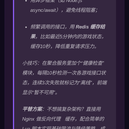
用异步框架（如 Node.js
async/await），避免线程阻塞；
频繁调用的接口，用
Redis 缓存结
果
，比如最近5分钟内的游戏状态，
缓存10秒，降低重复请求压力。
小技巧：在聚合服务里加个“健康检查”
模块，每隔10秒检测一次各游戏接口状
态，连续3次失败就标记为“离线”，前端
显示“暂不可用”。
平替方案
：不想搞复杂架构？直接用
Nginx 做反向代理 缓存，配合简单的
Lua 脚本实现基础限流与降级策略，成