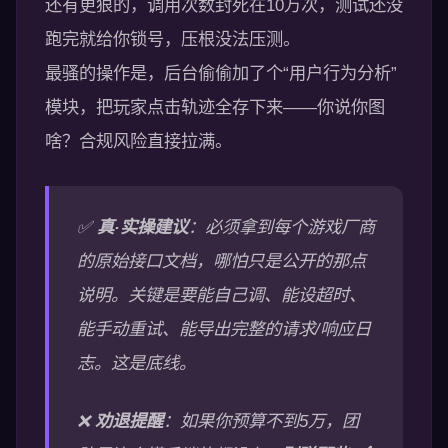
还有更狠的，调用次数封死在10万次，测试还没
跑完就给你锁号，压根没法压测。
最骚的操作是，后台偷偷加了个“用户行为分析”
模块，把玩家点击轨迹全存下来——你说你图
啥？合规风险直接拉满。
✅
真·实操建议
：必须拿到每个游戏厂商
的原始接口文档，哪怕只是公开的那点
说明。关键是要能自己调、能设超时、
能手动重试、能导出完整的请求/响应日
志。这是底线。
❌
劝退提醒
：如果你预算不到5万，团