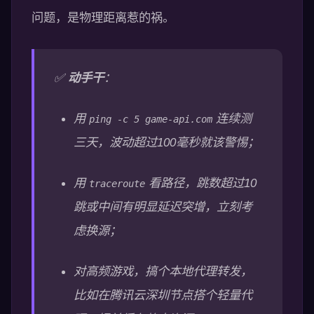
问题，是物理距离惹的祸。
✅
动手干
：
用
连续测
ping -c 5 game-api.com
三天，波动超过100毫秒就该警惕；
用
看路径，跳数超过10
traceroute
跳或中间有明显延迟突增，立刻考
虑换源；
对高频游戏，搞个本地代理转发，
比如在腾讯云深圳节点搭个轻量代