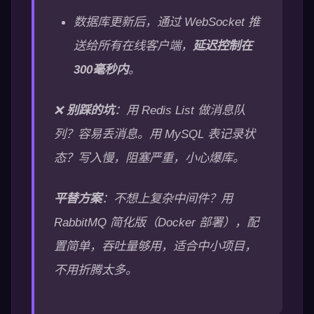
数据库更新后，通过 WebSocket 推
送给所有在线客户端，
延迟控制在
300毫秒内
。
❌
别踩的坑
：用 Redis List 做消息队
列？容易丢消息。用 MySQL 表记录状
态？写入慢，阻塞严重，小心爆库。
平替方案
：不想上复杂中间件？用
RabbitMQ 简化版（Docker 部署），配
置简单，吞吐量够用，适合中小项目，
不用折腾太多。