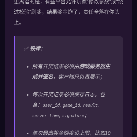
更离谱的是，有些平台允许玩家“修改参数”或“绕
过校验”刷奖，结果奖金炸了，责任全落在你头
上。
✅
铁律
：
所有开奖结果必须由
游戏服务器生
成并签名
，客户端只负责展示；
每次开奖记录必须保存日志，包
含：
,
,
,
user_id
game_id
result
,
；
server_time
signature
单次最高奖金额度设上限，比如10