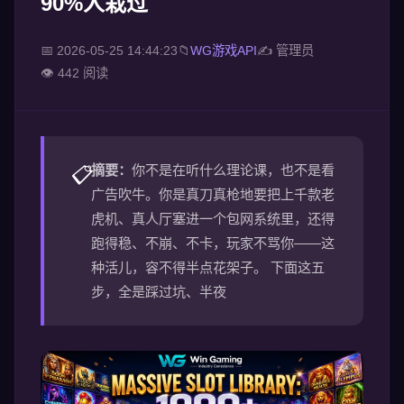
90%人栽过
📅 2026-05-25 14:44:23
📁
WG游戏API
✍ 管理员
👁️ 442 阅读
摘要：
你不是在听什么理论课，也不是看
📋
广告吹牛。你是真刀真枪地要把上千款老
虎机、真人厅塞进一个包网系统里，还得
跑得稳、不崩、不卡，玩家不骂你——这
种活儿，容不得半点花架子。 下面这五
步，全是踩过坑、半夜