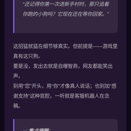
“还记得你第一次进新手村时，那只追着
你跑的小狗吗？它现在还在等你回家。”
这招猛就猛在细节够真实。但前提是——游戏里
真有这只狗。
要是没，发出去就是自曝智商，网友都能笑出
声。
别用“您”开头，用“你”才像真人说话；也别加“感
谢支持”这种官腔，一听就是客服机器人在念
稿。
✅
重点提醒
：