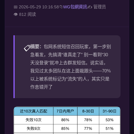
📅 2026-05-29 10:16:58
📁
WG包網資訊
✍ 管理员
👁️ 812 阅读
摘要：
包网系统短信召回玩家，第一步别
📋
急着发，先搞清“谁真走了” 别一看到“30
天没登录”就冲上去群发短信。说实话，
我见过太多团队在这上面栽跟头——70%
以上被系统标记为“流失”的人，其实只是
作息错开了