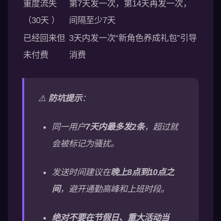
重度流失
第7天发一次，第14天再发一次，
（30天 ）
间隔至少7天
已经回来但
3天内发一次“新角色养成礼包”引导
未付费
消费
⚠️
防坑提示
：
同一用户
7天内最多发2条
，超过就
会被标记为骚扰。
发送时间建议在
晚上8点到10点之
间
，避开通勤高峰和上班时段。
绝对不要在节假日、重大活动当