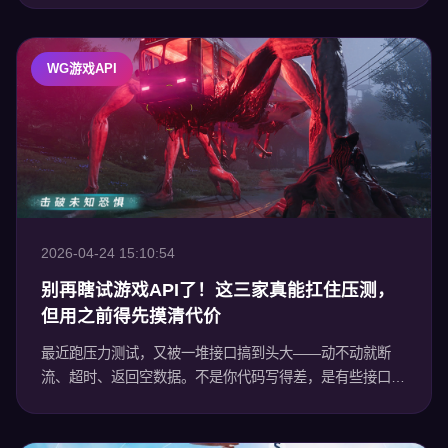
力，一碰就崩。尤其在实时对战、同步
WG游戏API
2026-04-24 15:10:54
别再瞎试游戏API了！这三家真能扛住压测，
但用之前得先摸清代价
最近跑压力测试，又被一堆接口搞到头大——动不动就断
流、超时、返回空数据。不是你代码写得差，是有些接口根
本撑不住真实场景。我拉了几个用了快一年的接口对比了一
下，不吹不黑，只说实话。 说句实在话：有