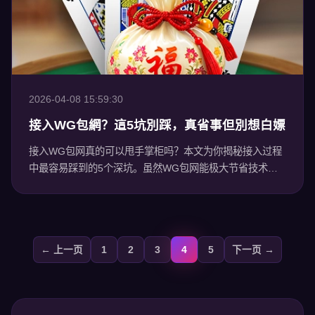
2026-04-08 15:59:30
接入WG包網？這5坑別踩，真省事但別想白嫖
接入WG包网真的可以甩手掌柜吗？本文为你揭秘接入过程
中最容易踩到的5个深坑。虽然WG包网能极大节省技术和
开发成本，但“天下没有白吃的午餐”，忽视隐性成本和运营
规则只会让你损失惨重。
← 上一页
1
2
3
4
5
下一页 →