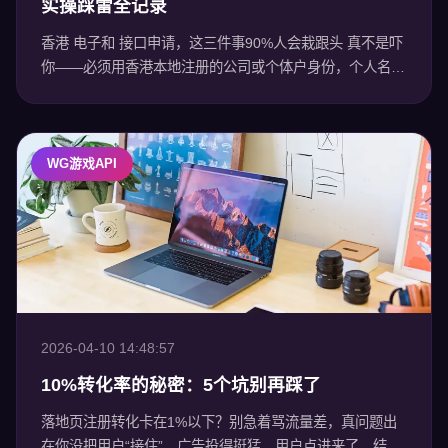
实操踩雷全记录
香港 电子和 接口申请，这三件事90%人会栽跟头 真不是吓
你——必须用香港本地注册的公司或个体户身份，个人名义
申请？直接打回。不是“建议”，是铁律。我见过太多团队花
几万块找中介代办，结果
WG游戏API
2026-04-10 14:48:57
10%转化率的秘密：5个坑别再踩了
落地页注册转化卡在1%以下？别急着骂流量差，真问题出
在你没把用户“接住”。广告投得挺猛，用户点进来了，结果