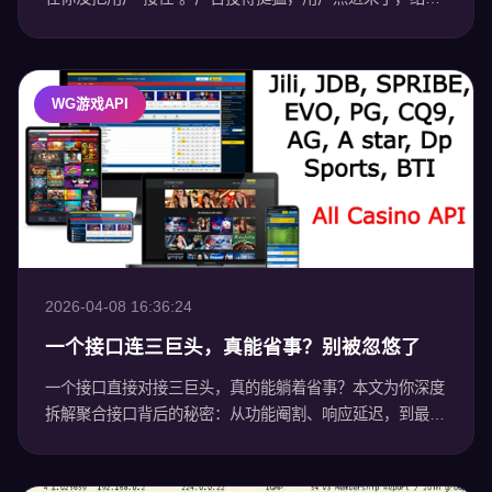
三秒内就划走——不是他们懒，是你根本没让他们觉得“这
玩意儿真能用”。 下面这五个坑，90%的
WG游戏API
2026-04-08 16:36:24
一个接口连三巨头，真能省事？别被忽悠了
一个接口直接对接三巨头，真的能躺着省事？本文为你深度
拆解聚合接口背后的秘密：从功能阉割、响应延迟，到最致
命的单点连接风险。带你算清这笔“便捷账”，看看你为了省
那点开发工时，到底牺牲了多少系统稳定性和业务上限！